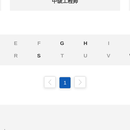
中级工程师
E
F
G
H
I
R
S
T
U
V
1
图