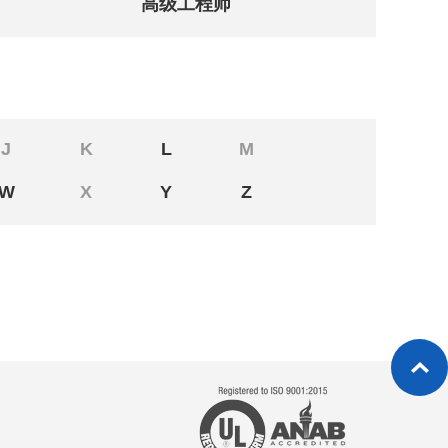
高级工程师
J
K
L
M
W
X
Y
Z